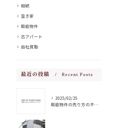
相続
空き家
瑕疵物件
古アパート
自社買取
最近の投稿
Recent Posts
2025/02/25
瑕疵物件の売り方の不動産会社選び