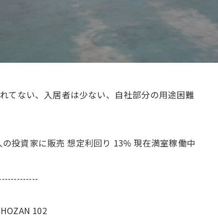
されてない、入居者は少ない、自社部分の用途困難
投資家に販売 想定利回り 13% 現在満室稼働中
-------------
OZAN 102